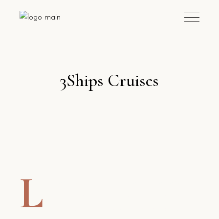
3Ships Cruises
L
orem ipsum dolor sit amet, consectetur
adipiscing elit, sed do eiusmod tempor
incididunt ut labore et dolore magna aliqua.