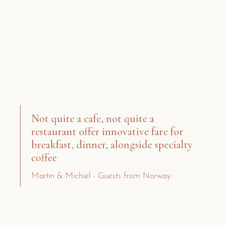
Ut enim ad minim veniam, quis nostrud exercitation
ullamco laboris nisi ut aliquip ex ea commodo
consequat. Duis aute irure dolor in reprehenderit in
voluptate velit esse cillum dolore eu fugiat nulla
pariatur. Excepteur sint occaecat cupidatat non
proident, sunt in culpa qui officia deserunt mollit anim
id est laborum. At vero eos et accusamus et iusto
odio dignissimos ducimus qui.
Not quite a cafe, not quite a
restaurant offer innovative fare for
breakfast, dinner, alongside specialty
coffee
Martin & Michiel - Guests from Norway
Lorem ipsum dolor sit amet, consectetur adipiscing
elit, sed do eiusmod tempor incididunt ut labore et