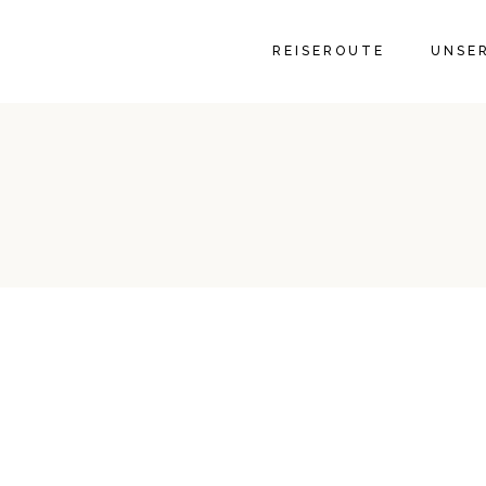
GALER
REISEROUTE
UNSE
GALER