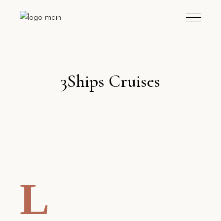
3Ships Cruises
L
orem ipsum dolor sit amet, consectetur
adipiscing elit, sed do eiusmod tempor
incididunt ut labore et dolore magna