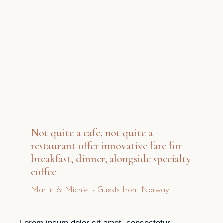
aliqua. Ut enim ad minim veniam, quis nostrud
exercitation ullamco laboris nisi ut aliquip ex ea
commodo consequat. Duis aute irure dolor in
reprehenderit in voluptate velit esse cillum dolore eu
fugiat nulla pariatur. Excepteur sint occaecat
cupidatat non proident, sunt in culpa qui officia
deserunt mollit anim id est laborum. At vero eos et
accusamus et iusto odio dignissimos ducimus qui.
Not quite a cafe, not quite a
restaurant offer innovative fare for
breakfast, dinner, alongside specialty
coffee
Martin & Michiel - Guests from Norway
Lorem ipsum dolor sit amet, consectetur