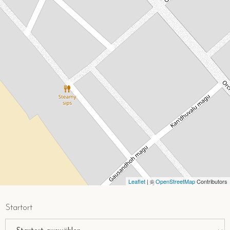
Leaflet
| ©
OpenStreetMap
Contributors
Startort