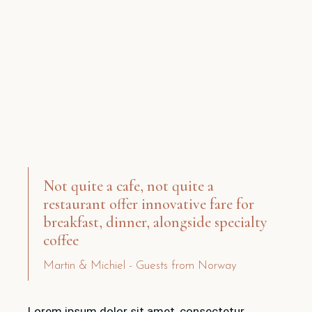
Ut enim ad minim veniam, quis nostrud exercitation
ullamco laboris nisi ut aliquip ex ea commodo
consequat. Duis aute irure dolor in reprehenderit in
voluptate velit esse cillum dolore eu fugiat nulla
pariatur. Excepteur sint occaecat cupidatat non
proident, sunt in culpa qui officia deserunt mollit anim
id est laborum. At vero eos et accusamus et iusto
odio dignissimos ducimus qui.
Not quite a cafe, not quite a
restaurant offer innovative fare for
breakfast, dinner, alongside specialty
coffee
Martin & Michiel - Guests from Norway
Lorem ipsum dolor sit amet, consectetur