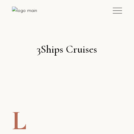
3Ships Cruises
L
orem ipsum dolor sit amet, consectetur
adipiscing elit, sed do eiusmod tempor
incididunt ut labore et dolore magna aliqua.