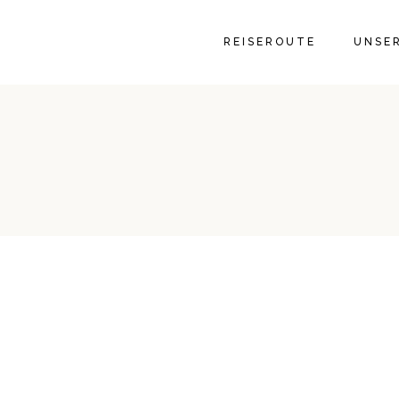
GALER
REISEROUTE
UNSE
GALER