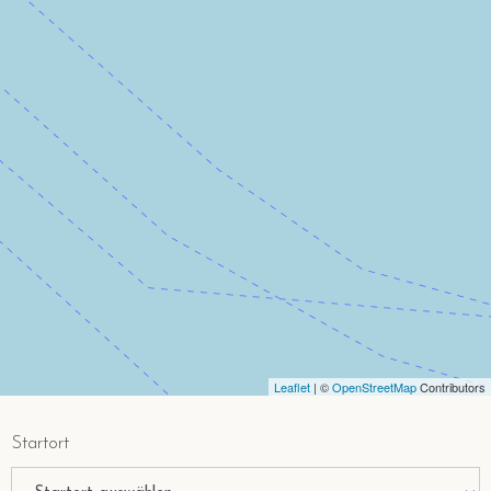
Leaflet
| ©
OpenStreetMap
Contributors
Startort