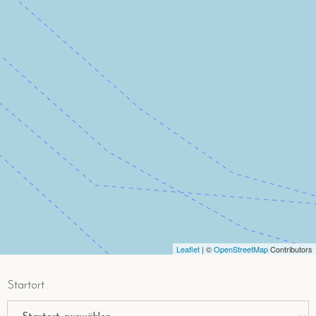
Leaflet
| ©
OpenStreetMap
Contributors
Startort