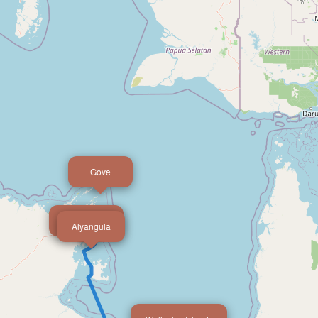
Gove
Milyakburra
Alyangula