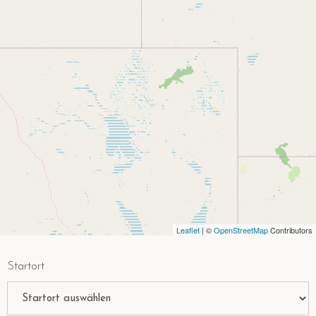
Leaflet
| ©
OpenStreetMap
Contributors
Startort