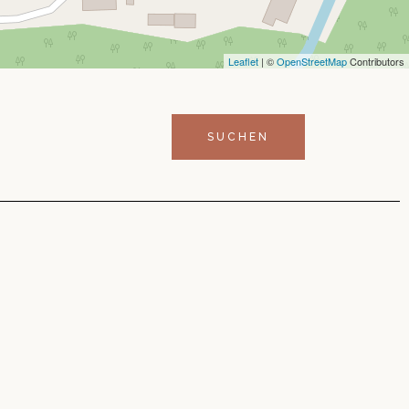
Leaflet
| ©
OpenStreetMap
Contributors